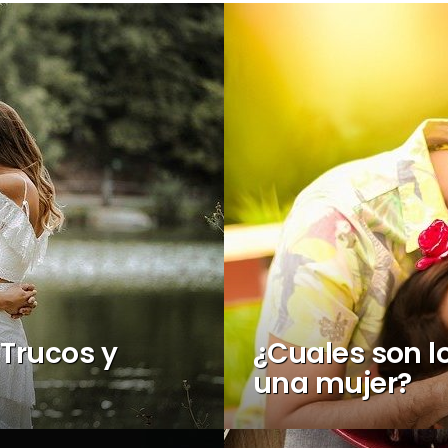
 Trucos y
¿Cuales son l
una mujer?