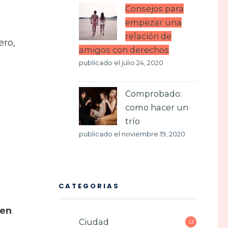
Consejos para
empezar una
relación de
ero,
amigos con derechos
publicado el julio 24, 2020
Comprobado:
como hacer un
trío
publicado el noviembre 19, 2020
CATEGORIAS
den
Ciudad
13